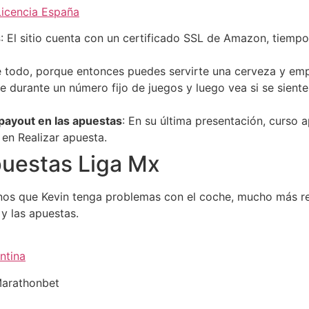
icencia España
s
:
El sitio cuenta con un certificado SSL de Amazon, tiempo
 todo, porque entonces puedes servirte una cerveza y empe
e durante un número fijo de juegos y luego vea si se sient
 payout en las apuestas
:
En su última presentación, curso a
 en Realizar apuesta.
puestas Liga Mx
os que Kevin tenga problemas con el coche, mucho más recie
 y las apuestas.
ntina
arathonbet