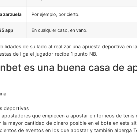
a zarzuela
Por ejemplo, por cierto.
65 app
En cualquier caso, en vano.
bilidades de su lado al realizar una apuesta deportiva en 
estas de liga el jugador recibe 1 punto NB.
anbet es una buena casa de a
ina
s deportivas
a apostadores que empiecen a apostar en torneos de tenis 
r la mayor cantidad de dinero posible en el bote en esta si
cientos de eventos en los que apostar y también alberga T