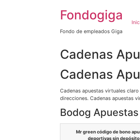
Ir
Fondogiga
al
contenido
Inic
Fondo de empleados Giga
Cadenas Apue
Cadenas Apue
Cadenas apuestas virtuales claro
direcciones. Cadenas apuestas vi
Bodog Apuestas 
Mr green código de bono apu
deportivas sin depósito