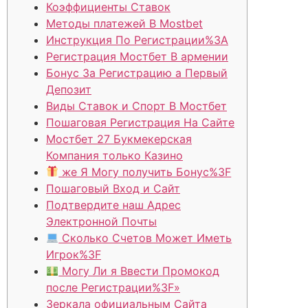
Коэффициенты Ставок
Методы платежей В Mostbet
Инструкция По Регистрации%3A
Регистрация Мостбет В армении
Бонус За Регистрацию а Первый
Депозит
Виды Ставок и Спорт В Мостбет
Пошаговая Регистрация На Сайте
Мостбет 27 Букмекерская
Компания только Казино
же Я Могу получить Бонус%3F
Пошаговый Вход и Сайт
Подтвердите наш Адрес
Электронной Почты
Сколько Счетов Может Иметь
Игрок%3F
Могу Ли я Ввести Промокод
после Регистрации%3F»
Зеркала официальным Сайта