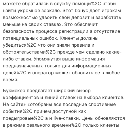
можете обратилась в службу помощи%2C чтобы
найти укромное зеркало. Этот бонус дает игрокам
возможностью удвоить свой депозит и заработать
меньше на своих ставках. Это обеспечит
безопасность процесса регистрации а отсутствие
потенциальных ошибок. Клиенты должны
убедиться%2C что они знали правила и
обстоятельствами%2C прежде чем сделано какие-
либо ставки. Упомянутая выше информация
предназначенных только для информационных
целей%2C и оператор может обновить ее в любое
время.
Букмекер предлагает широкий выбор
коэффициентов и линий ставок на выбора клиентов.
На сайте» «отобраны все последние спортивные
события%2C причем доступной как
предыгровые%2C а и live-ставки. Цены обновляются
в режиме реального времени%2C только клиенты