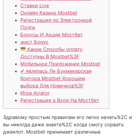
Ставки Live
Онлайн Казино Mostbet
Регистрация по Электронной
Почте
Бонусы И Акции Мостбет
жест Бонус
Какие Способы оплату
Доступны В Mostbet%3F
Мобильное Приложение Mostbet
✔ являлась Ли Букмекерская
Контора Mostbet Хорошим
выбора Для Новичков%3F
Игра Aviator
Регистрация а Вход На Мостбет
Здравому простым правилам его легко начать%2C и
вы никогда даже знаете%2C когда смогу сорвать
джекпот. Mostbet принимает различные