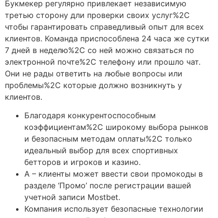
Букмекер регулярно привлекает независимую
третью сторону дли проверки своих услуг%2C
чтобы гарантировать справедливый опыт для всех
клиентов. Команда приспособлена 24 часа же сутки
7 дней в неделю%2C со ней можно связаться по
электронной почте%2C телефону или прошло чат.
Они не рады ответить на любые вопросы или
проблемы%2C которые должно возникнуть у
клиентов.
Благодаря конкурентоспособным
коэффициентам%2C широкому выбора рынков
и безопасным методам оплаты%2C только
идеальный выбор для всех спортивных
бетторов и игроков и казино.
А – клиенты может ввести свои промокоды в
разделе ‘Промо’ после регистрации вашей
учетной записи Mostbet.
Компания использует безопасные технологии