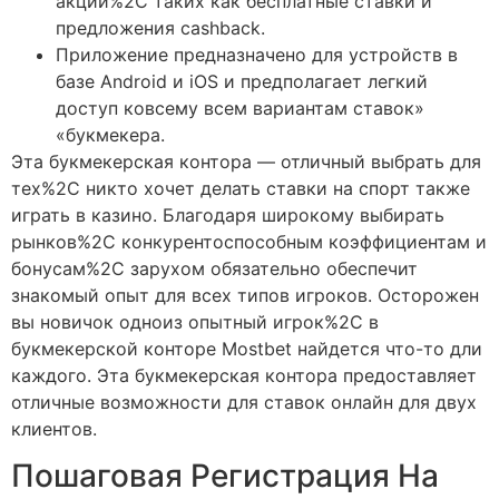
акций%2C таких как бесплатные ставки и
предложения cashback.
Приложение предназначено для устройств в
базе Android и iOS и предполагает легкий
доступ ковсему всем вариантам ставок»
«букмекера.
Эта букмекерская контора — отличный выбрать для
тех%2C никто хочет делать ставки на спорт также
играть в казино. Благодаря широкому выбирать
рынков%2C конкурентоспособным коэффициентам и
бонусам%2C зарухом обязательно обеспечит
знакомый опыт для всех типов игроков. Осторожен
вы новичок одноиз опытный игрок%2C в
букмекерской конторе Mostbet найдется что-то дли
каждого. Эта букмекерская контора предоставляет
отличные возможности для ставок онлайн для двух
клиентов.
Пошаговая Регистрация На