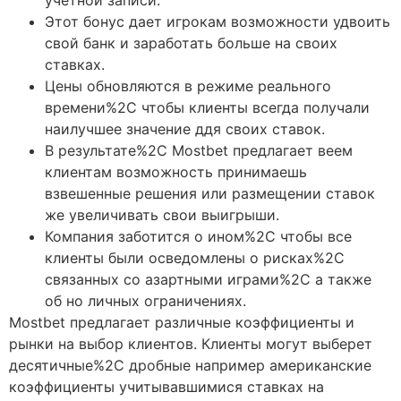
Этот бонус дает игрокам возможности удвоить
свой банк и заработать больше на своих
ставках.
Цены обновляются в режиме реального
времени%2C чтобы клиенты всегда получали
наилучшее значение ддя своих ставок.
В результате%2C Mostbet предлагает веем
клиентам возможность принимаешь
взвешенные решения или размещении ставок
же увеличивать свои выигрыши.
Компания заботится о ином%2C чтобы все
клиенты были осведомлены о рисках%2C
связанных со азартными играми%2C а также
об но личных ограничениях.
Mostbet предлагает различные коэффициенты и
рынки на выбор клиентов. Клиенты могут выберет
десятичные%2C дробные например американские
коэффициенты учитывавшимися ставках на