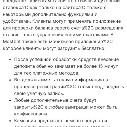
предлагает клиентам такой же отличный духовный
ставок%2C как только на сайте%2C только с
некоторыми дополнительно функциями и
удобствами. Клиенты могут применять приложение
для проверки баланса своего счета%2C размещения
ставок только управления своими платежами. У
Mostbet также есть мобильное приложение%2C
которое клиенты могут загрузить бесплатно.
После успешной обработки средств внесение
депозита обычно занимает не более 15 минут
для тех платежных методов.
Вы должны иметь точную информацию а
процессе регистрации%2C только подтвердить
свою учетную запись.
Любые дополнительные счета будут
закрыты%2C а любые выигрыши может быть
конфискованы.
Компания предлагает немного бонусов и