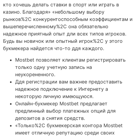
кто хочешь делать ставки в спорт или играть в
казино. Благодаря» «небольшому выбору
рынков%2C конкурентоспособным коэффициентам и
вышеперечисленному%2C она обязательно
надежное приятный опыт дли всех типов игроков.
Будь вы новичок или опытный игрок%2C у этого
букмекера найдется что-то ддя каждого.
Mostbet позволяет клиентам регистрировать
только одну учетную запись на
неукорененного.
Ддя регистрации вам важнее предоставить
надежное подключение к Интернету а
некоторую личную имеющуюся.
Онлайн-букмекер Mostbet предлагает
предлинный выбор платежных опций для
депозитов а снятия средств.
«Только%2C букмекерская контора Mostbet
имеет отличную репутацию среди своих