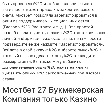
быть проверены%2C и любая подозрительного
активность может привели к закрытию вашего
счета. Мостбет позволяла зарегистрироваться в
один из поддерживаемых социальных сетей
(Facebook%2C Вконтакте и т. д. ). Это простой
способ создать учетную запись%2C так же вся ваша
личной информация уже будет заполнена – просто
подтвердите ее же нажмите «Зарегистрироваться».
Войдите в свой аккаунт%2C выберите рынок%2C в
который вы вас сделать ставку%2C же введите
размер ставки. Вы также могу добавить
дополнительные опции%2C нажав на кнопку
‘Добавить опцию’%2C расположенную под листом
ставки.
Мостбет 27 Букмекерская
Компания только Казино