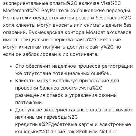
экспериентальные оплаты%2C включая Visa%2C
Mastercard%2C PayPal только банковские переводы.
Но платежи осуществляются резво и безопасно%2C
хотя клиенты могут вносить или снимать деньги без
опасений. Букмекерская контора Mostbet эксклавов
имеет официальные зеркала сайта%2C которые
могут клиентам получить доступ к сайту%2C но
если он заблокирован в их континенте.
Это обеспечит надежное процесса регистрации
же отсутствие потенциальных ошибок.
Клиенты могут используя приложение для
проверки баланса своего счета%2C
размещения ставок а управления своими
платежами.
Доступные экспериентальные оплаты включают
наличными переводы%2C
кредитные%2Fдебетовые карты и электронные
кошельки%2C такие как Skrill или Neteller.