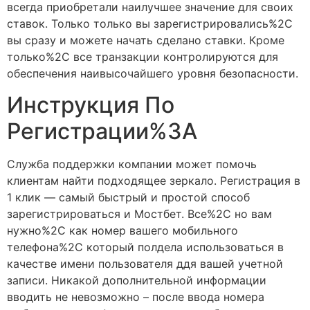
всегда приобретали наилучшее значение для своих
ставок. Только только вы зарегистрировались%2C
вы сразу и можете начать сделано ставки. Кроме
только%2C все транзакции контролируются для
обеспечения наивысочайшего уровня безопасности.
Инструкция По
Регистрации%3A
Служба поддержки компании может помочь
клиентам найти подходящее зеркало. Регистрация в
1 клик — самый быстрый и простой способ
зарегистрироваться и Мостбет. Все%2C но вам
нужно%2C как номер вашего мобильного
телефона%2C который полдела использоваться в
качестве имени пользователя ддя вашей учетной
записи. Никакой дополнительной информации
вводить не невозможно – после ввода номера