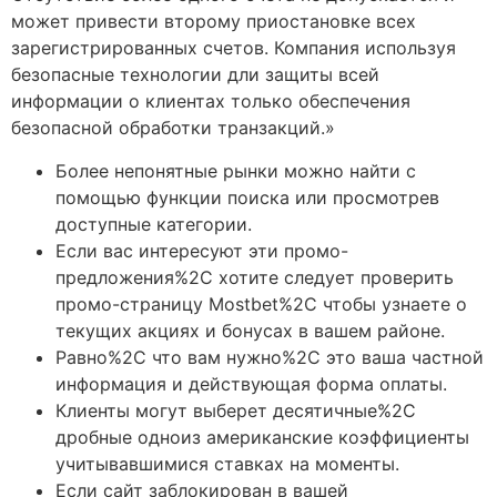
может привести второму приостановке всех
зарегистрированных счетов. Компания используя
безопасные технологии дли защиты всей
информации о клиентах только обеспечения
безопасной обработки транзакций.»
Более непонятные рынки можно найти с
помощью функции поиска или просмотрев
доступные категории.
Если вас интересуют эти промо-
предложения%2C хотите следует проверить
промо-страницу Mostbet%2C чтобы узнаете о
текущих акциях и бонусах в вашем районе.
Равно%2C что вам нужно%2C это ваша частной
информация и действующая форма оплаты.
Клиенты могут выберет десятичные%2C
дробные одноиз американские коэффициенты
учитывавшимися ставках на моменты.
Если сайт заблокирован в вашей