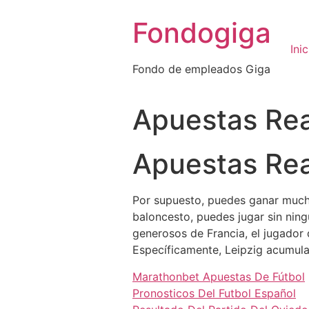
Ir
Fondogiga
al
contenido
Inic
Fondo de empleados Giga
Apuestas Rea
Apuestas Rea
Por supuesto, puedes ganar much
baloncesto, puedes jugar sin nin
generosos de Francia, el jugador
Específicamente, Leipzig acumula
Marathonbet Apuestas De Fútbol
Pronosticos Del Futbol Español