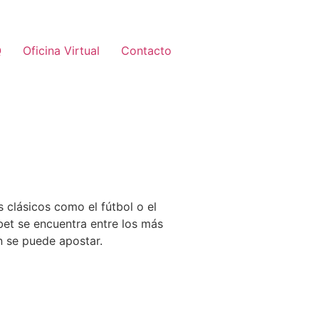
Q
Oficina Virtual
Contacto
clásicos como el fútbol o el
bet se encuentra entre los más
n se puede apostar.