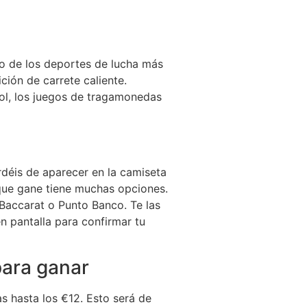
o de los deportes de lucha más
ción de carrete caliente.
ol, los juegos de tragamonedas
déis de aparecer en la camiseta
 que gane tiene muchas opciones.
Baccarat o Punto Banco. Te las
n pantalla para confirmar tu
para ganar
s hasta los €12. Esto será de