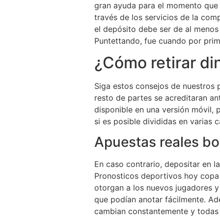
gran ayuda para el momento que d
través de los servicios de la co
el depósito debe ser de al menos 
Puntettando, fue cuando por prim
¿Cómo retirar di
Siga estos consejos de nuestros p
resto de partes se acreditaran an
disponible en una versión móvil, 
si es posible divididas en varias c
Apuestas reales bol
En caso contrario, depositar en 
Pronosticos deportivos hoy copa 
otorgan a los nuevos jugadores y 
que podían anotar fácilmente. Ade
cambian constantemente y todas la